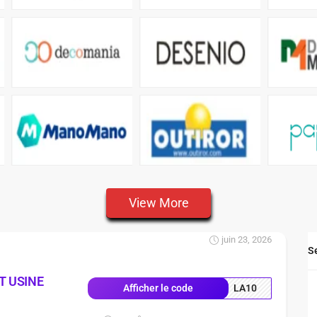
View More
juin 23, 2026
S
T USINE
LA10
Afficher le code