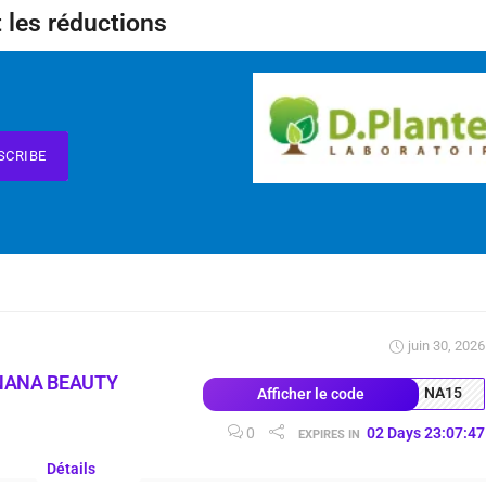
 les réductions
SCRIBE
juin 30, 2026
NANA BEAUTY
NA15
Afficher le code
0
02
Days
23
:
07
:
46
EXPIRES IN
Détails