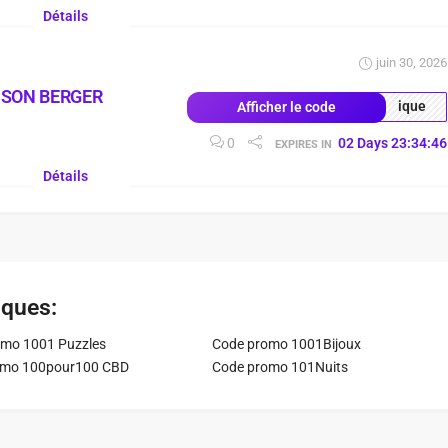
Détails
juin 30, 2026
ISON BERGER
ique
Afficher le code
0
02
Days
23
:
34
:
45
EXPIRES IN
Détails
iques:
mo 1001 Puzzles
Code promo 1001Bijoux
omo 100pour100 CBD
Code promo 101Nuits