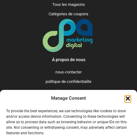
Tous les magasins
Catégories de coupons
À propos de nous
nous-contacter
politique-de-confidentialite
qui-sommes-nous
Manage Consent
Promo365 International
To provide the best experiences, we use technologies like cookies to store
US
GB
FR
IT
ES
NL
AU
BR
CA
and/or access device information. Consenting to these technologies will
allow us to process data such as browsing behavior or unique IDs on this
MX
site. Not consenting or withdrawing consent, may adversely affect certain
features and functions.