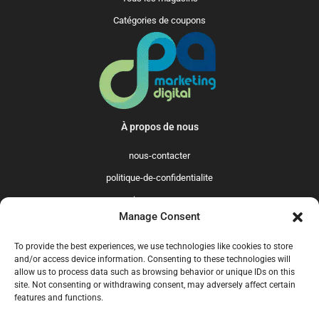
Catégories de coupons
À propos de nous
nous-contacter
politique-de-confidentialite
qui-sommes-nous
Manage Consent
Promo365 International
To provide the best experiences, we use technologies like cookies to store
US
GB
FR
IT
ES
NL
AU
BR
CA
and/or access device information. Consenting to these technologies will
allow us to process data such as browsing behavior or unique IDs on this
MX
site. Not consenting or withdrawing consent, may adversely affect certain
features and functions.