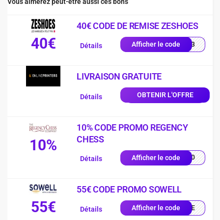
Vous aimerez peut-être aussi ces bons
40€ CODE DE REMISE ZESHOES
40€
EKW3
Afficher le code
Détails
LIVRAISON GRATUITE
OBTENIR L'OFFRE
Détails
10% CODE PROMO REGENCY
CHESS
10%
ME10
Afficher le code
Détails
55€ CODE PROMO SOWELL
55€
ENUE
Afficher le code
Détails