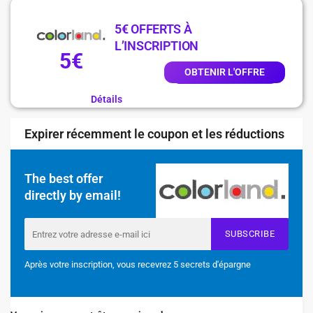
5€ OFFERTS À
L’INSCRIPTION
5€
OBTENIR L'OFFRE
Détails
Expirer récemment le coupon et les réductions
The best offer
directly by email!
SUBSCRIBE
Après votre inscription, vous recevrez 5 secrets d'épargne