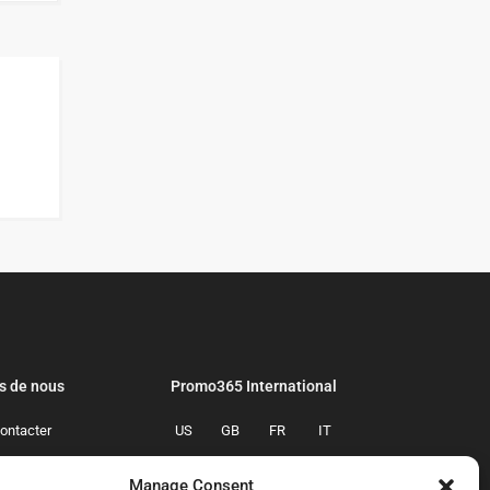
s de nous
Promo365 International
ontacter
US
GB
FR
IT
confidentialite
ES
NL
AU
BR
Manage Consent