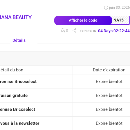
juin 30, 2026
NANA BEAUTY
NA15
Afficher le code
0
04
Days
02
:
22
:
43
EXPIRES IN
Détails
étail du bon
Date d'expiration
remise Bricoselect
Expire bientôt
raison gratuite
Expire bientôt
remise Bricoselect
Expire bientôt
vous à la newsletter
Expire bientôt