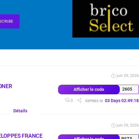
SCRIBE
juin 29, 2026
ONER
2605
Afficher le code
0
03
Days
02
:
49
:
17
EXPIRES IN
Détails
juin 29, 2026
ELOPPES FRANCE
RST5
Afficher le code