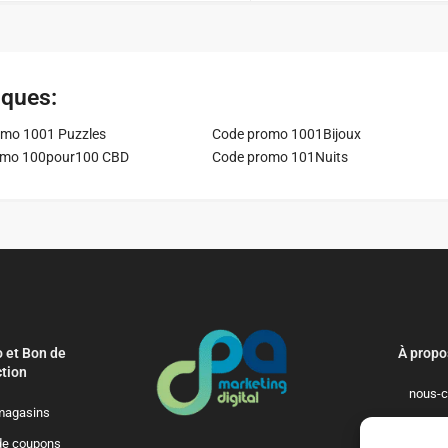
iques:
mo 1001 Puzzles
Code promo 1001Bijoux
omo 100pour100 CBD
Code promo 101Nuits
 et Bon de
À propo
tion
nous-c
magasins
politique-de-
de coupons