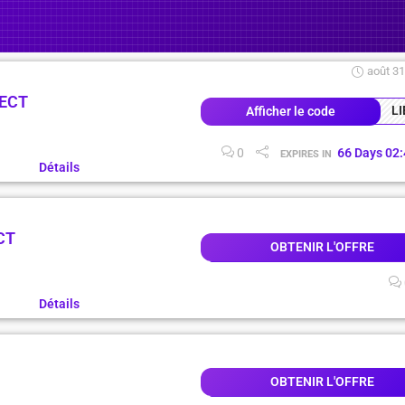
août 31
LECT
LI
Afficher le code
0
66
Days
02
:
EXPIRES IN
Détails
CT
OBTENIR L'OFFRE
Détails
OBTENIR L'OFFRE