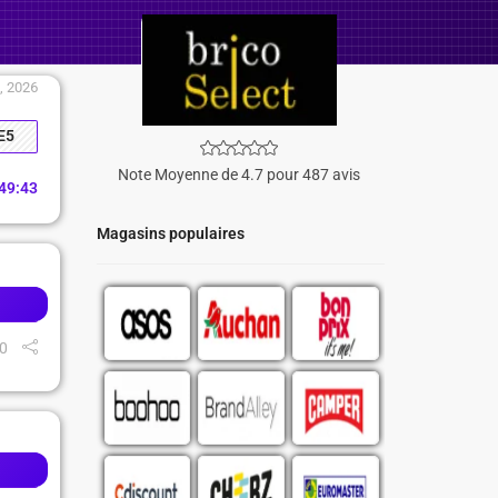
, 2026
E5
Note Moyenne de 4.7 pour 487 avis
49
:
42
Magasins populaires
0