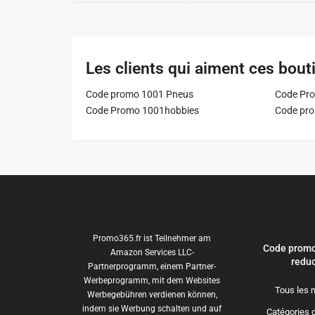
Les clients qui aiment ces bout
Code promo 1001 Pneus
Code Pro
Code Promo 1001hobbies
Code pr
Promo365.fr ist Teilnehmer am
Code promo
Amazon Services LLC-
reduc
Partnerprogramm, einem Partner-
Werbeprogramm, mit dem Websites
Tous les 
Werbegebühren verdienen können,
indem sie Werbung schalten und auf
Catégories 