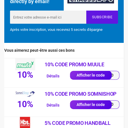
directly by email!
SUBSCRIBE
Après votre inscription, vous recevrez 5 secrets d'épargne
Vous aimerez peut-être aussi ces bons
10% CODE PROMO MUULE
10%
NG10
Afficher le code
Détails
10% CODE PROMO SOMNISHOP
10%
p-10
Afficher le code
Détails
5% CODE PROMO HANDBALL