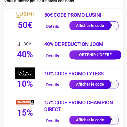
Vous aimerez peut-être aussi ces bons
50€ CODE PROMO LUSINI
50€
0-FR
Afficher le code
Détails
40% DE REDUCTION JOOM
40%
OBTENIR L'OFFRE
Détails
10% CODE PROMO LYTESS
10%
SS10
Afficher le code
Détails
15% CODE PROMO CHAMPION
DIRECT
15%
UE15
Afficher le code
Détails