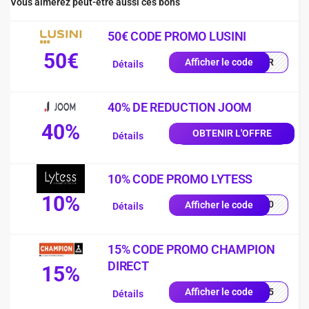
Vous aimerez peut-être aussi ces bons
50€ CODE PROMO LUSINI
50€
0-FR
Afficher le code
Détails
40% DE REDUCTION JOOM
40%
OBTENIR L'OFFRE
Détails
10% CODE PROMO LYTESS
10%
SS10
Afficher le code
Détails
15% CODE PROMO CHAMPION
DIRECT
15%
UE15
Afficher le code
Détails