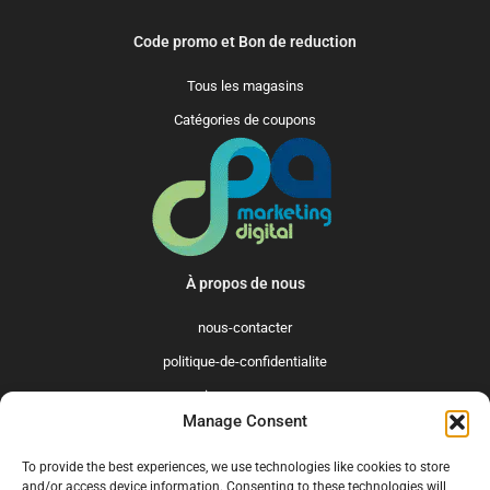
Code promo et Bon de reduction
Tous les magasins
Catégories de coupons
À propos de nous
nous-contacter
politique-de-confidentialite
qui-sommes-nous
Manage Consent
Promo365 International
To provide the best experiences, we use technologies like cookies to store
US
GB
FR
IT
ES
NL
AU
BR
CA
and/or access device information. Consenting to these technologies will