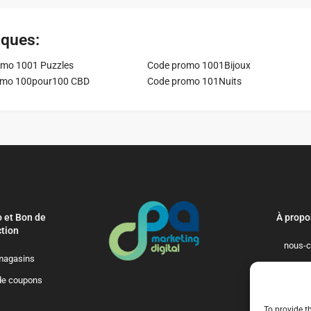
iques:
mo 1001 Puzzles
Code promo 1001Bijoux
omo 100pour100 CBD
Code promo 101Nuits
 et Bon de
À propo
tion
nous-c
magasins
politique-de-
de coupons
qui-so
To provide t