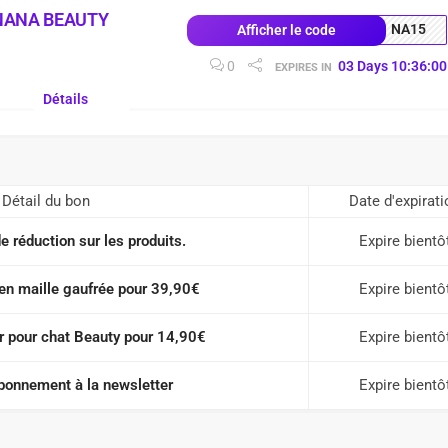
NANA BEAUTY
NA15
Afficher le code
0
03
Days
10
:
35
:
59
EXPIRES IN
Détails
Détail du bon
Date d'expirati
 réduction sur les produits.
Expire bientô
 en maille gaufrée pour 39,90€
Expire bientô
r pour chat Beauty pour 14,90€
Expire bientô
abonnement à la newsletter
Expire bientô