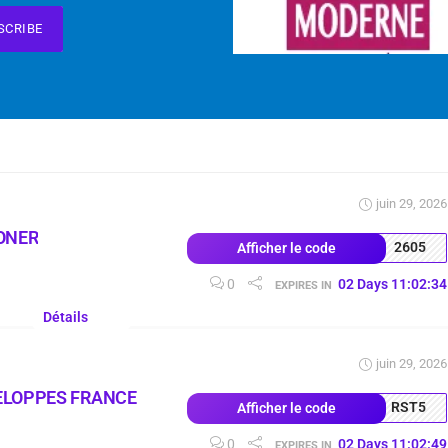
SCRIBE
juin 29, 2026
ONER
2605
Afficher le code
0
02
Days
11
:
02
:
33
EXPIRES IN
Détails
juin 29, 2026
ELOPPES FRANCE
RST5
Afficher le code
0
02
Days
11
:
02
:
48
EXPIRES IN