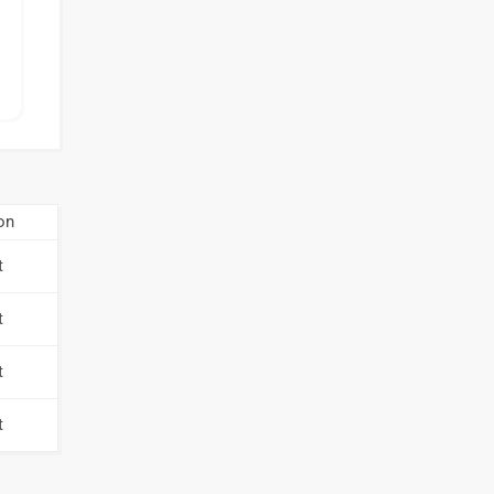
on
t
t
t
t