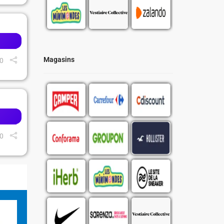
Magasins
0
0