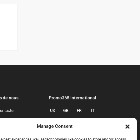
s de nous
Promo365 International
ontacter
US
GB
FR
IT
confidentialite
ES
NL
AU
BR
Manage Consent
mmes-nous
CA
MX
he best experiences, we use technologies like cookies to store and/or access