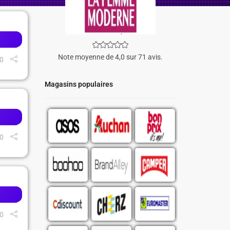
Note moyenne de 4,0 sur 71 avis.
0
Magasins populaires
0
0