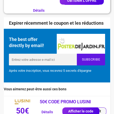
OBTENIR L'OFFRE
Détails
Expirer récemment le coupon et les réductions
The best offer
directly by email!
SUBSCRIBE
Après votre inscription, vous recevrez 5 secrets d'épargne
Vous aimerez peut-être aussi ces bons
50€ CODE PROMO LUSINI
50€
0-FR
Afficher le code
Détails