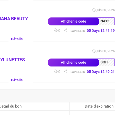
juin 30, 2026
NANA BEAUTY
NA15
Afficher le code
0
05
Days
12
:
41
:
18
EXPIRES IN
Détails
juin 30, 2026
SYLUNETTES
0OFF
Afficher le code
0
05
Days
12
:
49
:
20
EXPIRES IN
Détails
Détail du bon
Date d'expiration