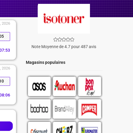
9, 2026
05
Note Moyenne de 4.7 pour 487 avis
07
:
52
Magasins populaires
1, 2026
10
08
:
05