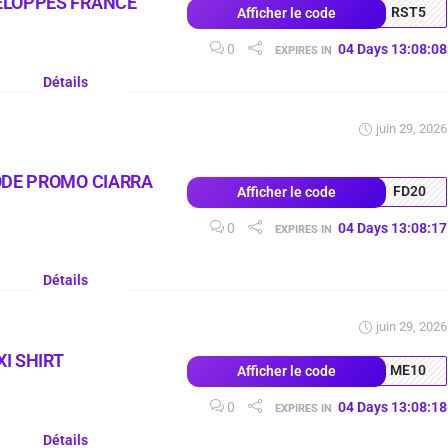
ELOPPES FRANCE
RST5
Afficher le code
0
04
Days
13
:
08
:
07
EXPIRES IN
Détails
juin 29, 2026
ODE PROMO CIARRA
FD20
Afficher le code
0
04
Days
13
:
08
:
16
EXPIRES IN
Détails
juin 29, 2026
I SHIRT
ME10
Afficher le code
0
04
Days
13
:
08
:
17
EXPIRES IN
Détails