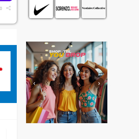
0
‹
›