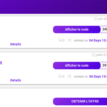
juin 2
26
Afficher le code
0
04
Days
13
:
EXPIRES IN
Détails
juillet 3
R
26
Afficher le code
0
36
Days
13
:
EXPIRES IN
Détails
OBTENIR L'OFFRE