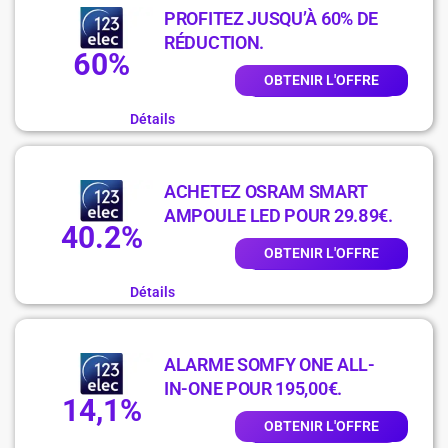
PROFITEZ JUSQU’À 60% DE
RÉDUCTION.
60%
OBTENIR L'OFFRE
Détails
ACHETEZ OSRAM SMART
AMPOULE LED POUR 29.89€.
40.2%
OBTENIR L'OFFRE
Détails
ALARME SOMFY ONE ALL-
IN-ONE POUR 195,00€.
14,1%
OBTENIR L'OFFRE