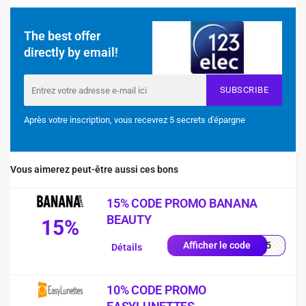
The best offer
directly by email!
SUBSCRIBE
Après votre inscription, vous recevrez 5 secrets d'épargne
Vous aimerez peut-être aussi ces bons
15% CODE PROMO BANANA
BEAUTY
15%
NA15
Afficher le code
Détails
10% CODE PROMO