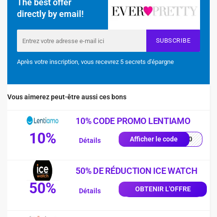
The best offer
directly by email!
SUBSCRIBE
Après votre inscription, vous recevrez 5 secrets d'épargne
Vous aimerez peut-être aussi ces bons
10% CODE PROMO LENTIAMO
10%
MO10
Afficher le code
Détails
50% DE RÉDUCTION ICE WATCH
50%
OBTENIR L'OFFRE
Détails