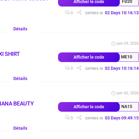
FD20
Afficher le code
0
02
Days
10
:
16
:
12
EXPIRES IN
Détails
juin 29, 2026
I SHIRT
ME10
Afficher le code
0
02
Days
10
:
16
:
13
EXPIRES IN
Détails
juin 30, 2026
NANA BEAUTY
NA15
Afficher le code
0
03
Days
09
:
49
:
14
EXPIRES IN
Détails