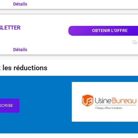
Détails
SLETTER
OBTENIR L'OFFRE
Détails
 les réductions
SCRIBE