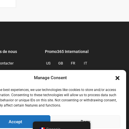
s de nous
Promo365 International
ontacter
US
GB
FR
IT
confidentialite
ES
NL
AU
BR
Manage Consent
mmes-nous
CA
MX
he best experiences, we use technologies like cookies to store and/or access
mation. Consenting to these technologies will allow us to process data such
behavior or unique IDs on this site. Not consenting or withdrawing consent,
y affect certain features and functions.
Accept
Deny