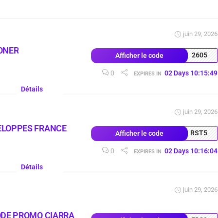
juin 29, 2026
ONER
2605
Afficher le code
0
02
Days
10
:
15
:
48
EXPIRES IN
Détails
juin 29, 2026
ELOPPES FRANCE
RST5
Afficher le code
0
02
Days
10
:
16
:
03
EXPIRES IN
Détails
juin 29, 2026
ODE PROMO CIARRA