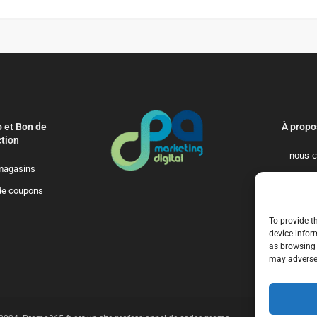
 et Bon de
À propo
tion
nous-c
magasins
politique-de-
de coupons
qui-so
To provide t
device infor
as browsing 
may adversel