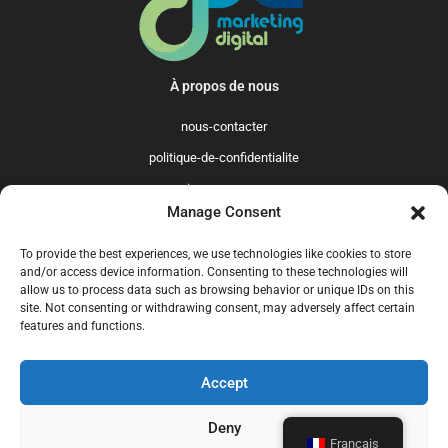
À propos de nous
nous-contacter
politique-de-confidentialite
qui-sommes-nous
Manage Consent
Promo365 International
To provide the best experiences, we use technologies like cookies to store
US
GB
FR
IT
ES
NL
AU
BR
CA
and/or access device information. Consenting to these technologies will
allow us to process data such as browsing behavior or unique IDs on this
MX
site. Not consenting or withdrawing consent, may adversely affect certain
features and functions.
Accept
© 2025 Promo365.fr - Tous droits réservés. Mise à jour en juillet 2024.
Promo365.fr est un site professionnel de codes promo.
Deny
Français
nous-contacter
politique-de-confidentialite
qui-sommes-nous