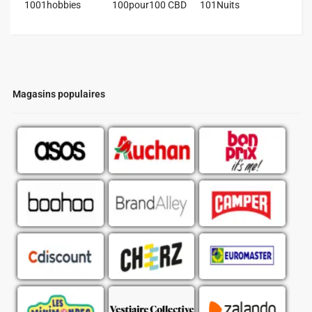
1001hobbies
100pour100 CBD
101Nuits
Magasins populaires