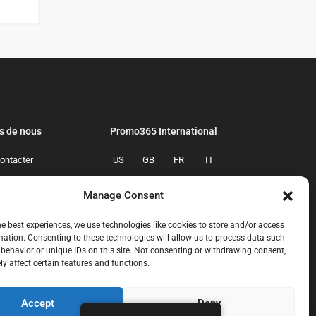
s de nous
Promo365 International
ontacter
US
GB
FR
IT
confidentialite
ES
NL
AU
BR
Manage Consent
mmes-nous
CA
MX
he best experiences, we use technologies like cookies to store and/or access
mation. Consenting to these technologies will allow us to process data such
behavior or unique IDs on this site. Not consenting or withdrawing consent,
y affect certain features and functions.
Accept
Deny