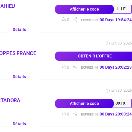
MAHIEU
ILLE
Afficher le code
0
00
Days
19
:
54
:
23
EXPIRES IN
Détails
juin 30, 2026
LOPPES FRANCE
OBTENIR L'OFFRE
0
00
Days
20
:
02
:
22
EXPIRES IN
Détails
juin 30, 2026
STADORA
0X1X
Afficher le code
0
00
Days
20
:
03
:
23
EXPIRES IN
Détails