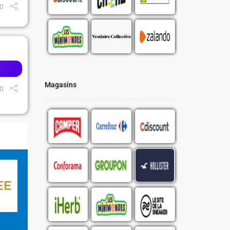
0
Magasins
0