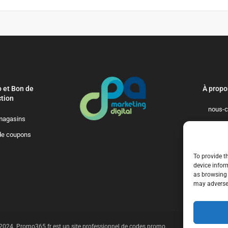
 et Bon de
À propo
tion
nous-c
magasins
politique-de-
de coupons
qui-so
To provide t
device infor
as browsing 
may adversel
t 2024. Promo365.fr est un site professionnel de codes promo.
n