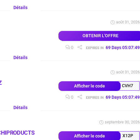
Détails
août 31, 2026
OBTENIR L'OFFRE
0
69
Days
05
:
07
:
48
EXPIRES IN
Détails
août 31, 2026
Z
CVH7
Afficher le code
0
69
Days
05
:
07
:
48
EXPIRES IN
Détails
septembre 30, 2026
CHIPRODUCTS
X12P
Afficher le code