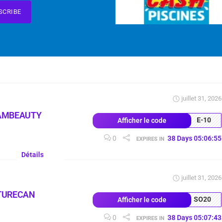
SCRIBE
juillet 31, 2026
AMBEAUTY
E-10
Afficher le code
0
38
Days
05
:
06
:
54
EXPIRES IN
Détails
juillet 31, 2026
TURECAN
SO20
Afficher le code
0
38
Days
05
:
07
:
42
EXPIRES IN