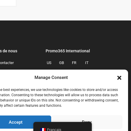
s de nous
Promo365 International
ontacter
US
GB
FR
IT
confidentialite
ES
NL
AU
BR
Manage Consent
mmes-nous
CA
MX
he best experiences, we use technologies like cookies to store and/or access
mation. Consenting to these technologies will allow us to process data such
behavior or unique IDs on this site. Not consenting or withdrawing consent,
y affect certain features and functions.
Accept
Deny
Français
ous-contacter
politique-de-confidentialite
qui-sommes-nous