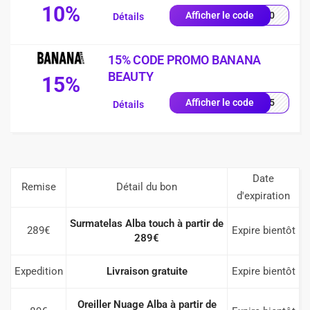
10%
ME10
Afficher le code
Détails
15% CODE PROMO BANANA
BEAUTY
15%
NA15
Afficher le code
Détails
Date
Remise
Détail du bon
d'expiration
Surmatelas Alba touch à partir de
289€
Expire bientôt
289€
Expedition
Livraison gratuite
Expire bientôt
Oreiller Nuage Alba à partir de