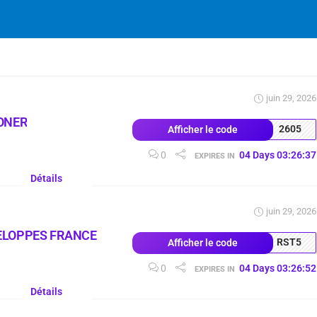
juin 29, 2026
ONER
2605
Afficher le code
0
04
Days
03
:
26
:
36
EXPIRES IN
Détails
juin 29, 2026
ELOPPES FRANCE
RST5
Afficher le code
0
04
Days
03
:
26
:
51
EXPIRES IN
Détails