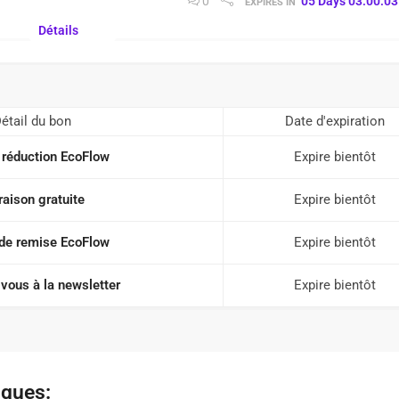
0
05
Days
03
:
00
:
02
EXPIRES IN
Détails
étail du bon
Date d'expiration
réduction EcoFlow
Expire bientôt
raison gratuite
Expire bientôt
de remise EcoFlow
Expire bientôt
vous à la newsletter
Expire bientôt
iques: