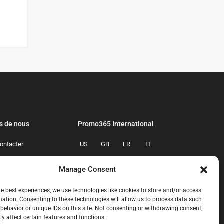
s de nous
Promo365 International
ontacter
US
GB
FR
IT
confidentialite
ES
NL
AU
BR
Manage Consent
mmes-nous
CA
MX
he best experiences, we use technologies like cookies to store and/or access
mation. Consenting to these technologies will allow us to process data such
behavior or unique IDs on this site. Not consenting or withdrawing consent,
y affect certain features and functions.