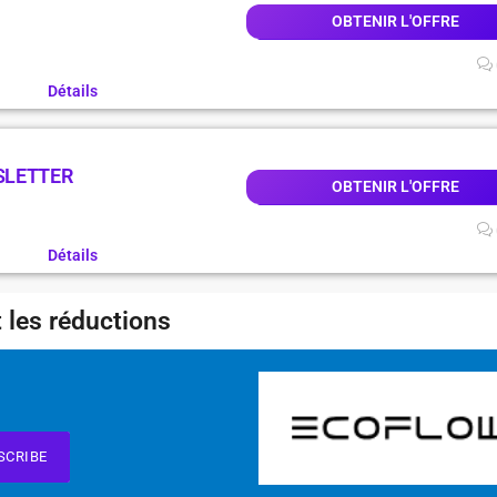
W
OBTENIR L'OFFRE
Détails
SLETTER
OBTENIR L'OFFRE
Détails
 les réductions
SCRIBE