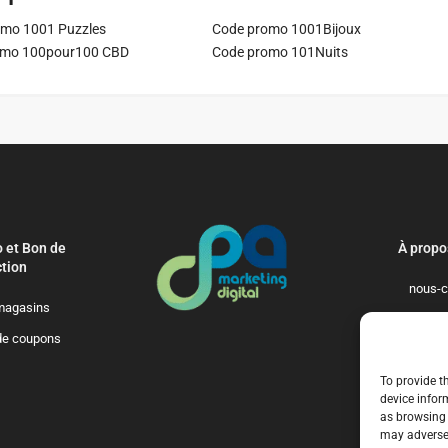
mo 1001 Puzzles
Code promo 1001Bijoux
omo 100pour100 CBD
Code promo 101Nuits
 et Bon de
À propo
tion
nous-c
magasins
politique-de-
de coupons
qui-so
To provide t
device infor
as browsing 
may adversel