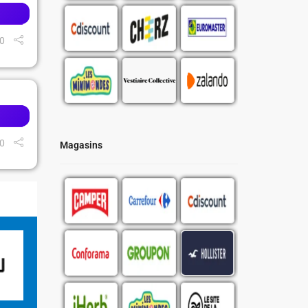
0
0
Magasins