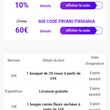
10%
VE10
Afficher le code
Détails
60€ CODE PROMO PIXMANIA
60€
AL60
Afficher le code
Détails
Date
Remise
Détail du bon
d'expiration
Expire
1 bouquet de 20 roses à partir de
29€
29€
bientôt
Expire
Expedition
Livraison gratuite
bientôt
Expire
1 bougie carrée fleurs séchées à
10€
partir de 10€
bientôt