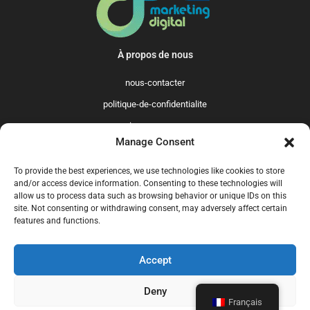
À propos de nous
nous-contacter
politique-de-confidentialite
qui-sommes-nous
Manage Consent
Promo365 International
To provide the best experiences, we use technologies like cookies to store
US
GB
FR
IT
ES
NL
AU
BR
CA
and/or access device information. Consenting to these technologies will
allow us to process data such as browsing behavior or unique IDs on this
MX
site. Not consenting or withdrawing consent, may adversely affect certain
features and functions.
Accept
© 2025 Promo365.fr - Tous droits réservés. Mise à jour en juillet 2024.
Promo365.fr est un site professionnel de codes promo.
Deny
Français
nous-contacter
politique-de-confidentialite
qui-sommes-nous