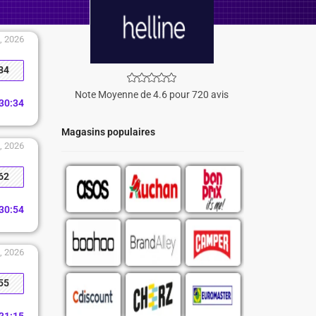
1, 2026
84
Note Moyenne de 4.6 pour 720 avis
30
:
33
Magasins populaires
1, 2026
62
30
:
53
1, 2026
55