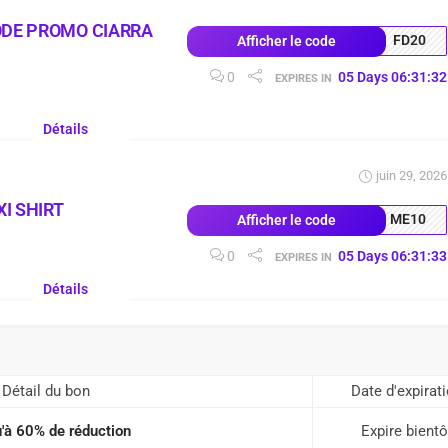
ODE PROMO CIARRA
FD20
Afficher le code
0
05
Days
06
:
31
:
31
EXPIRES IN
Détails
juin 29, 2026
I SHIRT
ME10
Afficher le code
0
05
Days
06
:
31
:
32
EXPIRES IN
Détails
Détail du bon
Date d'expirat
'à 60% de réduction
Expire bientô