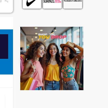
0
‹
›