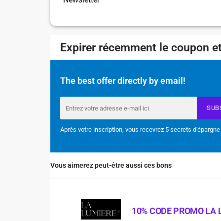
Expirer récemment le coupon et
The best offer directly by email!
SUB
Après votre inscription, vous recevrez 5 secrets d'épargne
Vous aimerez peut-être aussi ces bons
10% CODE PROMO LA 