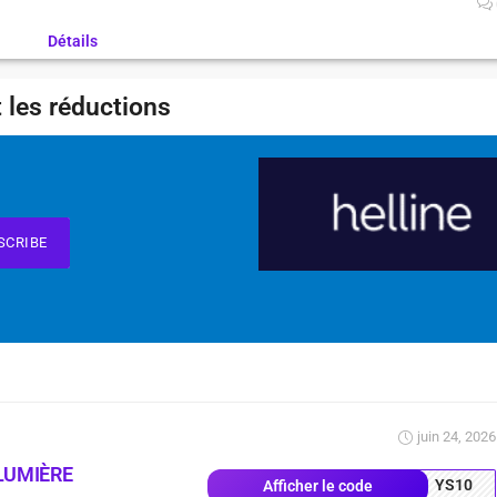
Détails
 les réductions
SCRIBE
juin 24, 2026
LUMIÈRE
YS10
Afficher le code