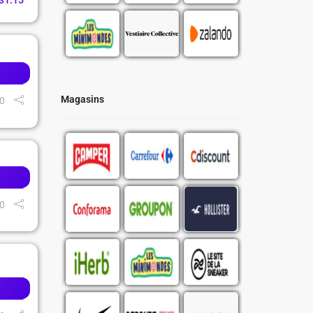
31
:
14
Magasins
0
0