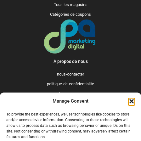
Tous les magasins
Catégories de coupons
À propos de nous
nous-contacter
politique-de-confidentialite
qui-sommes-nous
Manage Consent
Promo365 International
To provide the best experiences, we use technologies like cookies to store
US
GB
FR
IT
ES
NL
AU
BR
CA
and/or access device information. Consenting to these technologies will
allow us to process data such as browsing behavior or unique IDs on this
MX
site. Not consenting or withdrawing consent, may adversely affect certain
features and functions.