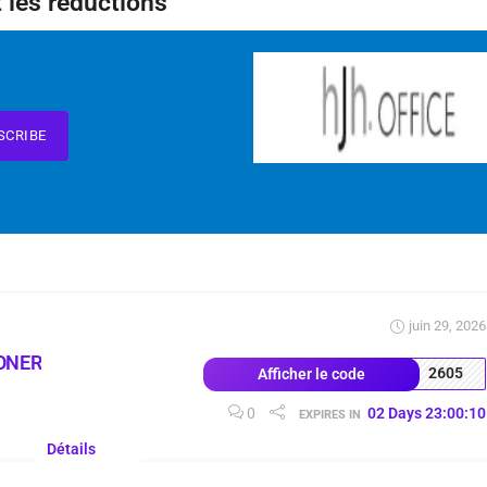
 les réductions
SCRIBE
juin 29, 2026
ONER
2605
Afficher le code
0
02
Days
23
:
00
:
09
EXPIRES IN
Détails