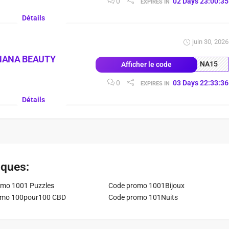
0
02
Days
23
:
00
:
34
EXPIRES IN
Détails
juin 30, 2026
NANA BEAUTY
NA15
Afficher le code
0
03
Days
22
:
33
:
35
EXPIRES IN
Détails
iques:
mo 1001 Puzzles
Code promo 1001Bijoux
omo 100pour100 CBD
Code promo 101Nuits