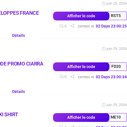
juin 29, 2026
ELOPPES FRANCE
RST5
Afficher le code
0
02
Days
23
:
00
:
24
EXPIRES IN
Détails
juin 29, 2026
ODE PROMO CIARRA
FD20
Afficher le code
0
02
Days
23
:
00
:
33
EXPIRES IN
Détails
juin 29, 2026
I SHIRT
ME10
Afficher le code