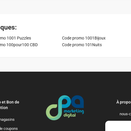
iques:
mo 1001 Puzzles
Code promo 1001Bijoux
omo 100pour100 CBD
Code promo 101Nuits
 et Bon de
À propo
tion
nous-c
magasins
politique-de-
de coupons