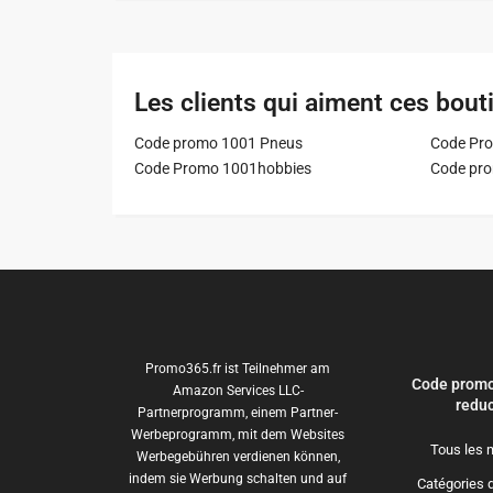
Les clients qui aiment ces bout
Code promo 1001 Pneus
Code Pro
Code Promo 1001hobbies
Code pr
Promo365.fr ist Teilnehmer am
Code promo
Amazon Services LLC-
reduc
Partnerprogramm, einem Partner-
Werbeprogramm, mit dem Websites
Tous les 
Werbegebühren verdienen können,
indem sie Werbung schalten und auf
Catégories 