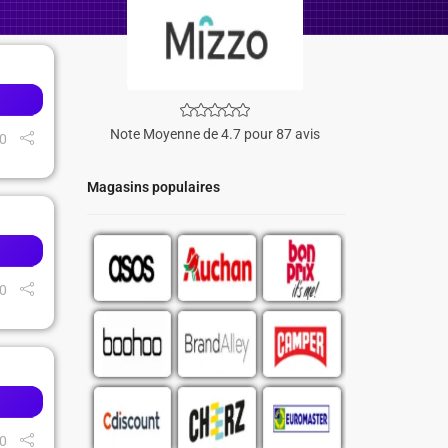
Note Moyenne de 4.7 pour 87 avis
0
Magasins populaires
0
0