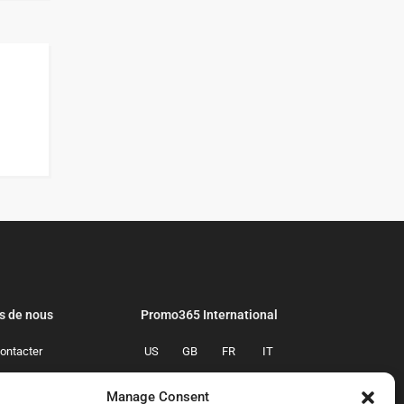
s de nous
Promo365 International
ontacter
US
GB
FR
IT
confidentialite
ES
NL
AU
BR
Manage Consent