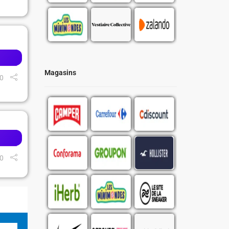
Magasins
0
0