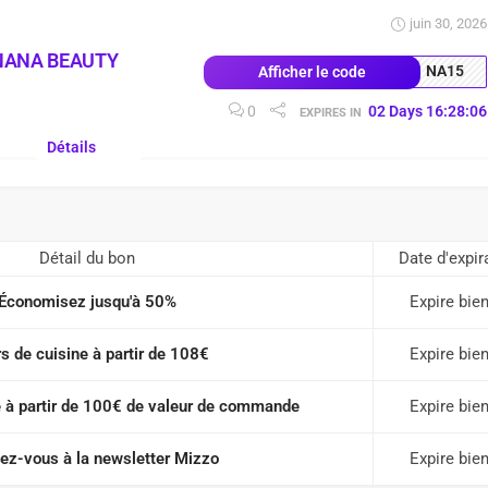
juin 30, 2026
NANA BEAUTY
NA15
Afficher le code
0
02
Days
16
:
28
:
05
EXPIRES IN
Détails
Détail du bon
Date d'expir
Économisez jusqu'à 50%
Expire bien
rs de cuisine à partir de 108€
Expire bien
te à partir de 100€ de valeur de commande
Expire bien
ez-vous à la newsletter Mizzo
Expire bien