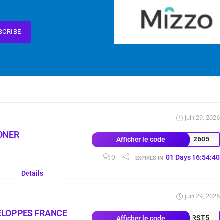
SCRIBE
juin 29, 2026
ONER
2605
Afficher le code
0
01
Days
16
:
54
:
39
EXPIRES IN
Détails
juin 29, 2026
ELOPPES FRANCE
RST5
Afficher le code