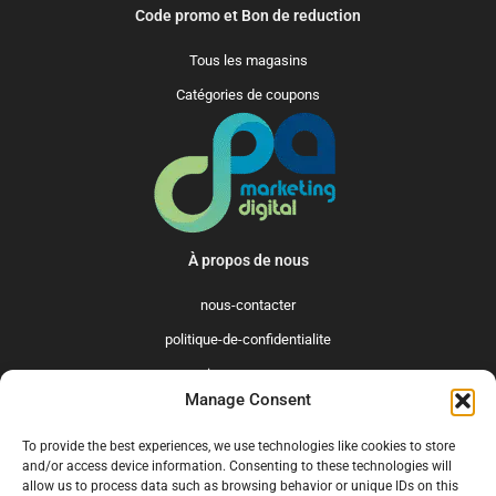
Code promo et Bon de reduction
Tous les magasins
Catégories de coupons
À propos de nous
nous-contacter
politique-de-confidentialite
qui-sommes-nous
Manage Consent
Promo365 International
To provide the best experiences, we use technologies like cookies to store
US
GB
FR
IT
ES
NL
AU
BR
CA
and/or access device information. Consenting to these technologies will
allow us to process data such as browsing behavior or unique IDs on this