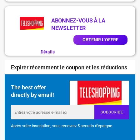
ABONNEZ-VOUS À LA
NEWSLETTER
OBTENIR L'OFFRE
Détails
Expirer récemment le coupon et les réductions
The best offer
directly by email!
SUBSCRIBE
Après votre inscription, vous recevrez 5 secrets d'épargne