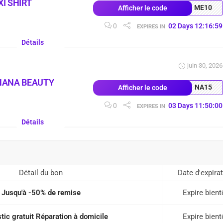
I SHIRT
ME10
Afficher le code
0
02
Days
12
:
16
:
58
EXPIRES IN
Détails
juin 30, 2026
NANA BEAUTY
NA15
Afficher le code
0
03
Days
11
:
49
:
59
EXPIRES IN
Détails
Détail du bon
Date d'expira
Jusqu'à -50% de remise
Expire bient
tic gratuit Réparation à domicile
Expire bient