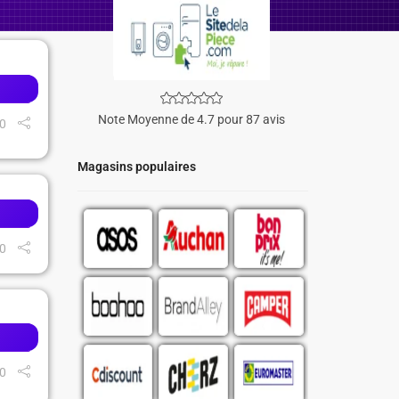
Note Moyenne de 4.7 pour 87 avis
0
Magasins populaires
0
0