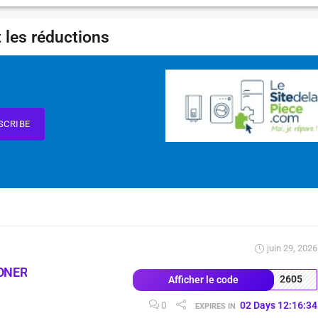
 les réductions
SCRIBE
juin 29, 2026
ONER
2605
Afficher le code
0
02
Days
12
:
16
:
33
EXPIRES IN