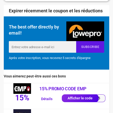
Expirer récemment le coupon et les réductions
The best offer directly by
email!
SUBSCRIBE
Après votre inscription, vous recevrez 5 secrets d'épargne
Vous aimerez peut-être aussi ces bons
15% PROMO CODE EMP
15%
es15
Afficher le code
Détails