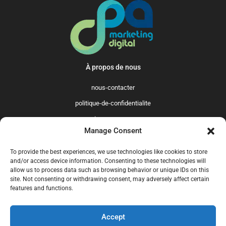
À propos de nous
nous-contacter
politique-de-confidentialite
qui-sommes-nous
Manage Consent
Promo365 International
To provide the best experiences, we use technologies like cookies to store
US
GB
FR
IT
ES
NL
AU
BR
CA
and/or access device information. Consenting to these technologies will
allow us to process data such as browsing behavior or unique IDs on this
MX
site. Not consenting or withdrawing consent, may adversely affect certain
features and functions.
Accept
© 2025 Promo365.fr - Tous droits réservés. Mise à jour en juillet 2024.