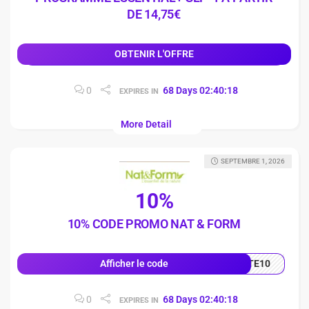
DE 14,75€
OBTENIR L'OFFRE
0
68
Days
02
:
40
:
17
EXPIRES IN
More Detail
SEPTEMBRE 1, 2026
10%
10% CODE PROMO NAT & FORM
TE10
Afficher le code
0
68
Days
02
:
40
:
17
EXPIRES IN