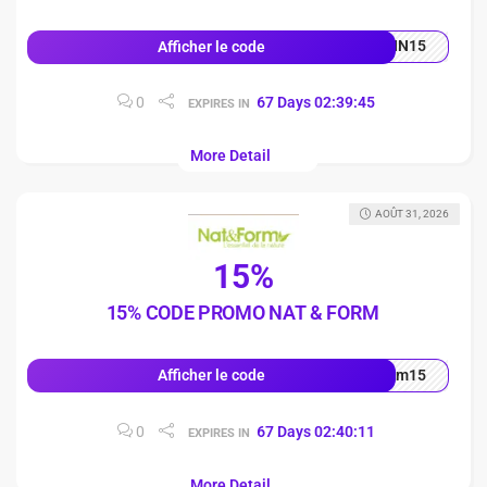
HN15
Afficher le code
0
67
Days
02
:
39
:
44
EXPIRES IN
More Detail
AOÛT 31, 2026
15%
15% CODE PROMO NAT & FORM
rm15
Afficher le code
0
67
Days
02
:
40
:
10
EXPIRES IN
More Detail