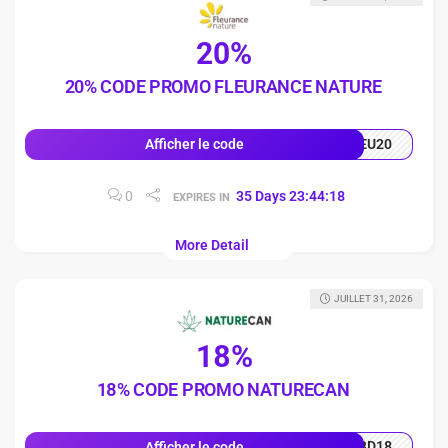
20%
20% CODE PROMO FLEURANCE NATURE
EU20
Afficher le code
0
35
Days
23
:
44
:
17
EXPIRES IN
More Detail
JUILLET 31, 2026
18%
18% CODE PROMO NATURECAN
BD18
Afficher le code