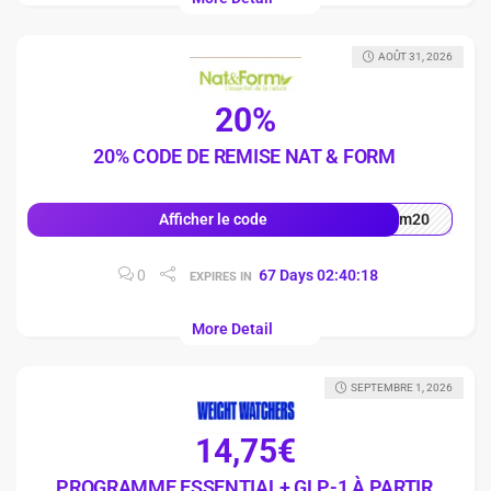
AOÛT 31, 2026
20%
20% CODE DE REMISE NAT & FORM
rm20
Afficher le code
0
67
Days
02
:
40
:
17
EXPIRES IN
More Detail
SEPTEMBRE 1, 2026
14,75€
PROGRAMME ESSENTIAL+ GLP-1 À PARTIR