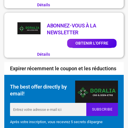
Détails
ABONNEZ-VOUS À LA
NEWSLETTER
OBTENIR L'OFFRE
Détails
Expirer récemment le coupon et les réductions
The best offer directly by
email!
SUBSCRIBE
Après votre inscription, vous recevrez 5 secrets d'épargne