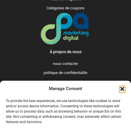
Catégories de coupons
À propos de nous
nous-contacter
politique-de-confidentialite
qui-sommes-nous
Manage Consent
Promo365 International
To provide the best experiences, we use technologies like cookies to store
US
GB
FR
IT
ES
NL
AU
BR
CA
and/or access device information. Consenting to these technologies will
allow us to process data such as browsing behavior or unique IDs on this
MX
site. Not consenting or withdrawing consent, may adversely affect certain
features and functions.