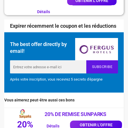
OBTENIR L'OFFRE
Détails
Expirer récemment le coupon et les réductions
The best offer directly by
email!
SUBSCRIBE
Après votre inscription, vous recevrez 5 secrets d'épargne
Vous aimerez peut-être aussi ces bons
20% DE REMISE SUNPARKS
20%
OBTENIR L'OFFRE
Détails