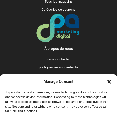
Tous les magasins
Catégories de coupons
À propos de nous
nous-contacter
politique-de-confidentialite
qui-sommes-nous
Manage Consent
Promo365 International
To provide the best experiences, we use technologies like cookies to store
US
GB
FR
IT
ES
NL
AU
BR
CA
and/or access device information. Consenting to these technologies will
allow us to process data such as browsing behavior or unique IDs on this
MX
site. Not consenting or withdrawing consent, may adversely affect certain
features and functions.