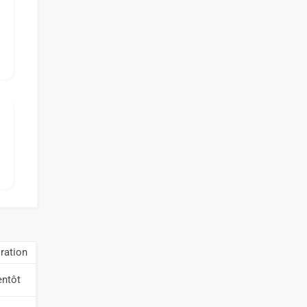
ration
entôt