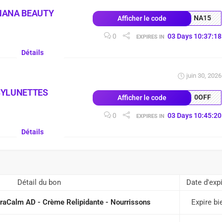
NANA BEAUTY
NA15
Afficher le code
0
03
Days
10
:
37
:
18
EXPIRES IN
Détails
juin 30, 2026
SYLUNETTES
0OFF
Afficher le code
0
03
Days
10
:
45
:
20
EXPIRES IN
Détails
Détail du bon
Date d'expi
raCalm AD - Crème Relipidante - Nourrissons
Expire bi