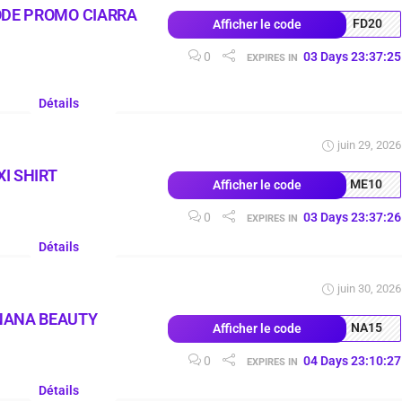
ODE PROMO CIARRA
FD20
Afficher le code
0
03
Days
23
:
37
:
24
EXPIRES IN
Détails
juin 29, 2026
I SHIRT
ME10
Afficher le code
0
03
Days
23
:
37
:
25
EXPIRES IN
Détails
juin 30, 2026
NANA BEAUTY
NA15
Afficher le code
0
04
Days
23
:
10
:
26
EXPIRES IN
Détails