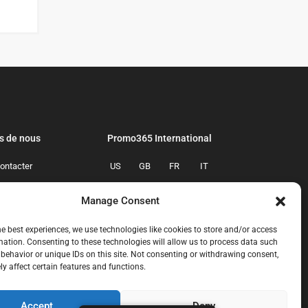
s de nous
Promo365 International
ontacter
US
GB
FR
IT
confidentialite
ES
NL
AU
BR
Manage Consent
mmes-nous
CA
MX
he best experiences, we use technologies like cookies to store and/or access
mation. Consenting to these technologies will allow us to process data such
behavior or unique IDs on this site. Not consenting or withdrawing consent,
y affect certain features and functions.
Accept
Deny