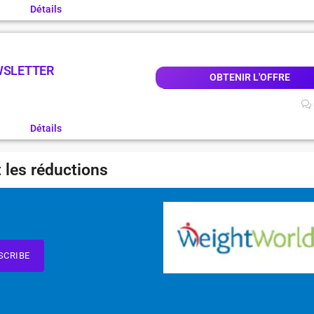
Détails
WSLETTER
OBTENIR L'OFFRE
Détails
 les réductions
SCRIBE