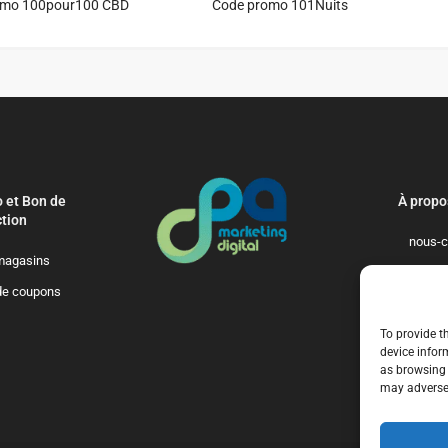
omo 100pour100 CBD
Code promo 101Nuits
 et Bon de
À propo
tion
nous-c
magasins
politique-de-
de coupons
qui-so
To provide t
device infor
as browsing 
may adversel