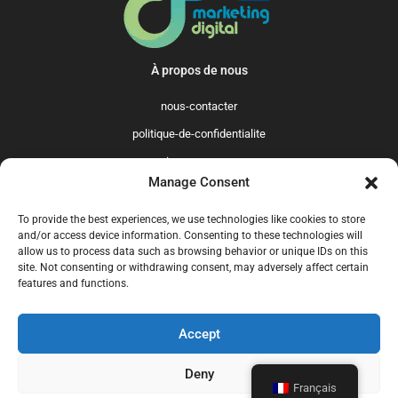
À propos de nous
nous-contacter
politique-de-confidentialite
qui-sommes-nous
Manage Consent
Promo365 International
To provide the best experiences, we use technologies like cookies to store
US
GB
FR
IT
ES
NL
AU
BR
CA
and/or access device information. Consenting to these technologies will
allow us to process data such as browsing behavior or unique IDs on this
MX
site. Not consenting or withdrawing consent, may adversely affect certain
features and functions.
Accept
© 2025 Promo365.fr - Tous droits réservés. Mise à jour en juillet 2024.
Promo365.fr est un site professionnel de codes promo.
Deny
Français
nous-contacter
politique-de-confidentialite
qui-sommes-nous