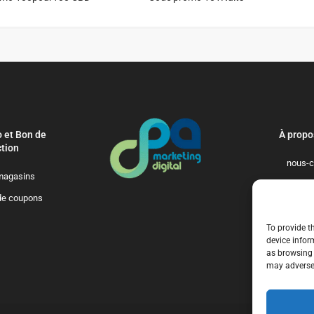
 et Bon de
À propo
tion
nous-c
magasins
politique-de-
de coupons
qui-so
To provide t
device infor
as browsing 
may adversel