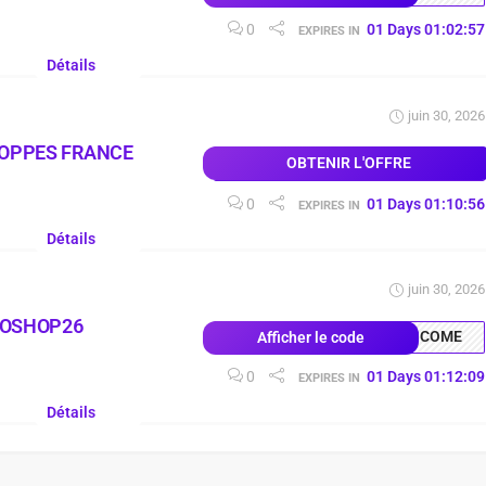
0
01
Days
01
:
02
:
56
EXPIRES IN
Détails
juin 30, 2026
LOPPES FRANCE
OBTENIR L'OFFRE
0
01
Days
01
:
10
:
55
EXPIRES IN
Détails
juin 30, 2026
COSHOP26
COME
Afficher le code
0
01
Days
01
:
12
:
08
EXPIRES IN
Détails