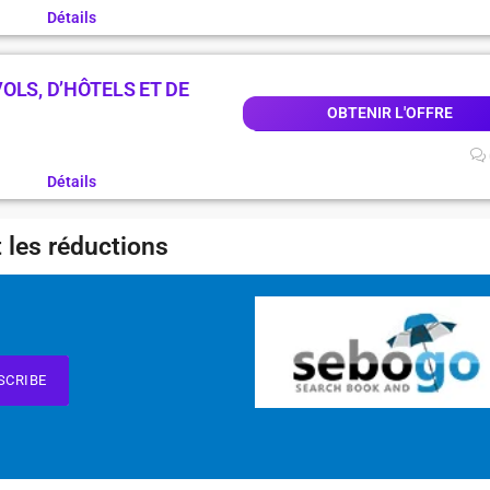
Détails
OLS, D’HÔTELS ET DE
OBTENIR L'OFFRE
Détails
 les réductions
SCRIBE