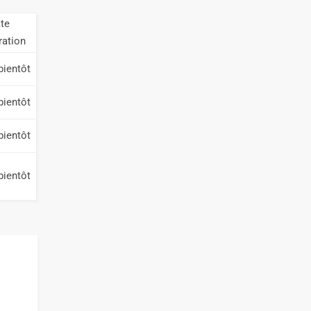
te
ration
bientôt
bientôt
bientôt
bientôt