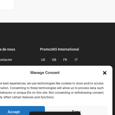
s de nous
Promo365 International
ontacter
US
GB
FR
IT
confidentialite
ES
NL
AU
BR
Manage Consent
mmes-nous
CA
MX
he best experiences, we use technologies like cookies to store and/or access
mation. Consenting to these technologies will allow us to process data such
behavior or unique IDs on this site. Not consenting or withdrawing consent,
y affect certain features and functions.
Accept
Deny