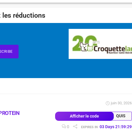
 les réductions
SCRIBE
juin 30, 2026
PROTEIN
QUIS
Afficher le code
0
03
Days
21
:
59
:
29
EXPIRES IN