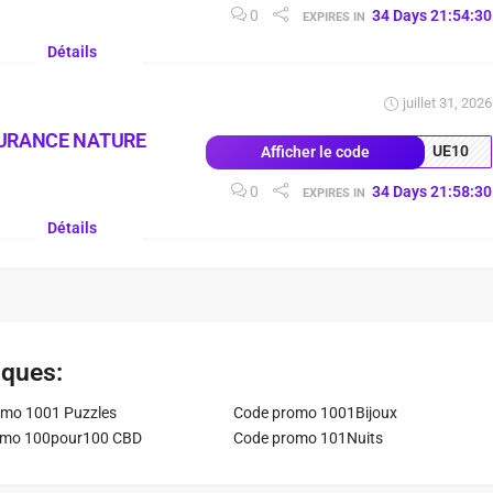
0
34
Days
21
:
54
:
30
EXPIRES IN
Détails
juillet 31, 2026
EURANCE NATURE
UE10
Afficher le code
0
34
Days
21
:
58
:
30
EXPIRES IN
Détails
iques:
mo 1001 Puzzles
Code promo 1001Bijoux
omo 100pour100 CBD
Code promo 101Nuits