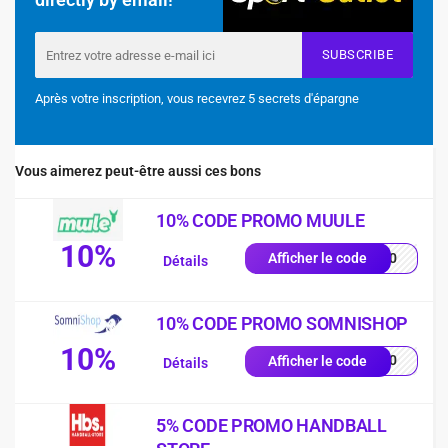
SUBSCRIBE
Après votre inscription, vous recevrez 5 secrets d'épargne
Vous aimerez peut-être aussi ces bons
10% CODE PROMO MUULE
10%
NG10
Afficher le code
Détails
10% CODE PROMO SOMNISHOP
10%
p-10
Afficher le code
Détails
5% CODE PROMO HANDBALL