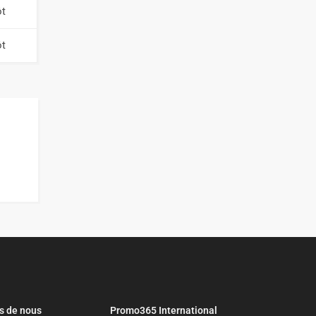
ôt
ôt
s de nous
Promo365 International