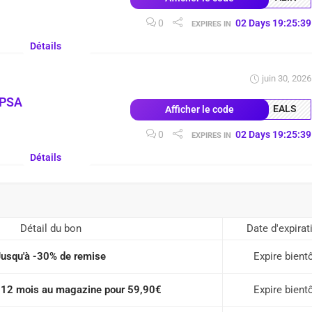
0
02
Days
19
:
25
:
38
EXPIRES IN
Détails
juin 30, 2026
OPSA
EALS
Afficher le code
0
02
Days
19
:
25
:
38
EXPIRES IN
Détails
Détail du bon
Date d'expirat
Jusqu'à -30% de remise
Expire bient
12 mois au magazine pour 59,90€
Expire bient