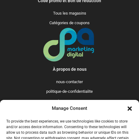
Code promo et Bon de reduction
Tous les magasins
Catégories de coupons
À propos de nous
nous-contacter
politique-de-confidentialite
qui-sommes-nous
Manage Consent
Promo365 International
To provide the best experiences, we use technologies like cookies to store
US
GB
FR
IT
ES
NL
AU
BR
CA
and/or access device information. Consenting to these technologies will
allow us to process data such as browsing behavior or unique IDs on this
MX
site. Not consenting or withdrawing consent, may adversely affect certain