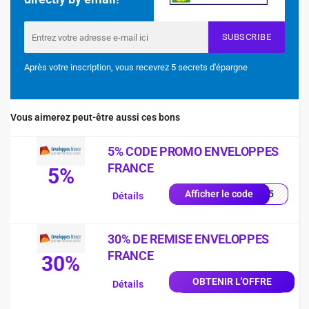
SUBSCRIBE
Après votre inscription, vous recevrez 5 secrets d'épargne
Vous aimerez peut-être aussi ces bons
5% CODE PROMO ENVELOPPES
FRANCE
5%
RST5
Afficher le code
Détails
30% DE REMISE ENVELOPPES
FRANCE
30%
OBTENIR L'OFFRE
Détails