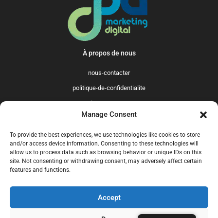
À propos de nous
nous-contacter
politique-de-confidentialite
qui-sommes-nous
Manage Consent
Promo365 International
To provide the best experiences, we use technologies like cookies to store
US
GB
FR
IT
ES
NL
AU
BR
CA
and/or access device information. Consenting to these technologies will
allow us to process data such as browsing behavior or unique IDs on this
MX
site. Not consenting or withdrawing consent, may adversely affect certain
features and functions.
Accept
© 2025 Promo365.fr - Tous droits réservés. Mise à jour en juillet 2024.
Promo365.fr est un site professionnel de codes promo.