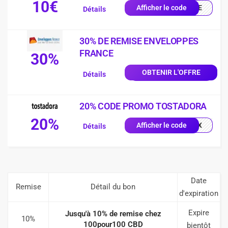
10€
ILLE
Afficher le code
Détails
30% DE REMISE ENVELOPPES
FRANCE
30%
OBTENIR L'OFFRE
Détails
20% CODE PROMO TOSTADORA
20%
0X1X
Afficher le code
Détails
Date
Remise
Détail du bon
d'expiration
Expire
Jusqu'à 10% de remise chez
10%
100pour100 CBD
bientôt