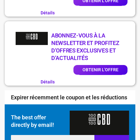
OBTENIR L'OFFRE
Détails
ABONNEZ-VOUS À LA
NEWSLETTER ET PROFITEZ
D’OFFRES EXCLUSIVES ET
D’ACTUALITÉS
OBTENIR L'OFFRE
Détails
Expirer récemment le coupon et les réductions
The best offer
directly by email!