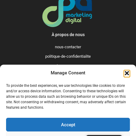
À propos de nous
nous-contacter
politique-de-confidentialite
qui-sommes-nous
Manage Consent
Promo365 International
To provide the best experiences, we use technologies like cookies to store
US
GB
FR
IT
ES
NL
AU
BR
CA
and/or access device information. Consenting to these technologies will
allow us to process data such as browsing behavior or unique IDs on this
MX
site. Not consenting or withdrawing consent, may adversely affect certain
features and functions.
Accept
© 2025 Promo365.fr - Tous droits réservés. Mise à jour en juillet 2024.
Promo365.fr est un site professionnel de codes promo.