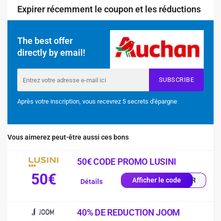
Expirer récemment le coupon et les réductions
The best offer
directly by email!
SUBSCRIBE
Après votre inscription, vous recevrez 5 secrets d'épargne
Vous aimerez peut-être aussi ces bons
50€ CODE PROMO LUSINI
50€
0-FR
Afficher le code
Détails
40% DE REDUCTION JOOM