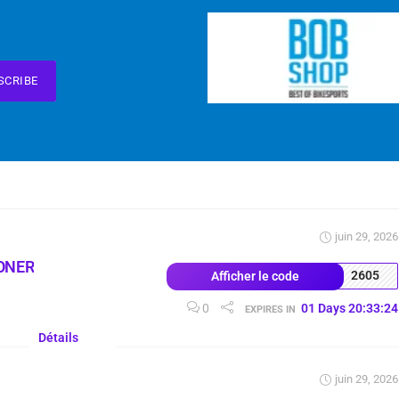
SCRIBE
juin 29, 2026
ONER
2605
Afficher le code
0
01
Days
20
:
33
:
23
EXPIRES IN
Détails
juin 29, 2026