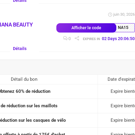
Détails
juin 30, 2026
NANA BEAUTY
NA15
Afficher le code
0
02
Days
20
:
06
:
49
EXPIRES IN
Détails
Détail du bon
Date d'expira
Obtenez 60% de réduction
Expire bient
de réduction sur les maillots
Expire bient
éduction sur les casques de vélo
Expire bient
n offerte à partir de 175€ d'achat
Expire bient