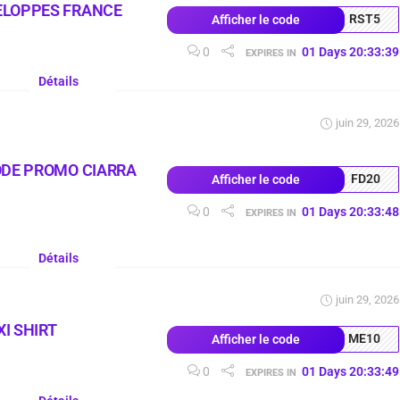
ELOPPES FRANCE
RST5
Afficher le code
0
01
Days
20
:
33
:
38
EXPIRES IN
Détails
juin 29, 2026
ODE PROMO CIARRA
FD20
Afficher le code
0
01
Days
20
:
33
:
47
EXPIRES IN
Détails
juin 29, 2026
I SHIRT
ME10
Afficher le code
0
01
Days
20
:
33
:
48
EXPIRES IN