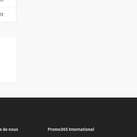
ôt
s de nous
Promo365 International