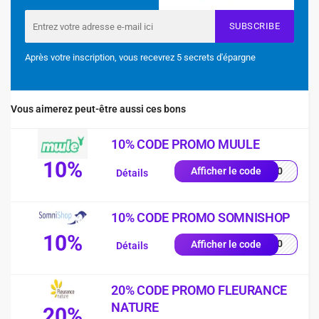
SUBSCRIBE
Après votre inscription, vous recevrez 5 secrets d'épargne
Vous aimerez peut-être aussi ces bons
10% CODE PROMO MUULE
10%
NG10
Afficher le code
Détails
10% CODE PROMO SOMNISHOP
10%
p-10
Afficher le code
Détails
20% CODE PROMO FLEURANCE
NATURE
20%