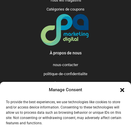
Tous les magasins
Catégories de coupons
À propos de nous
nous-contacter
politique-de-confidentialite
qui-sommes-nous
Manage Consent
Promo365 International
To provide the best experiences, we use technologies like cookies to store
US
GB
FR
IT
ES
NL
AU
BR
CA
and/or access device information. Consenting to these technologies will
allow us to process data such as browsing behavior or unique IDs on this
MX
site. Not consenting or withdrawing consent, may adversely affect certain
features and functions.