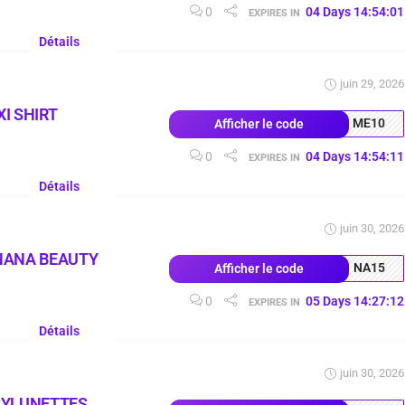
0
04
Days
14
:
54
:
00
EXPIRES IN
Détails
juin 29, 2026
I SHIRT
ME10
Afficher le code
0
04
Days
14
:
54
:
10
EXPIRES IN
Détails
juin 30, 2026
NANA BEAUTY
NA15
Afficher le code
0
05
Days
14
:
27
:
11
EXPIRES IN
Détails
juin 30, 2026
SYLUNETTES