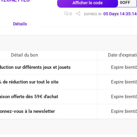
0OFF
Afficher le code
0
05
Days
14
:
35
:
13
EXPIRES IN
Détails
Détail du bon
Date d'expirat
uction sur différents jeux et jouets
Expire bient
 de réduction sur tout le site
Expire bient
aison offerte dès 59€ d'achat
Expire bient
onnez-vous à la newsletter
Expire bient