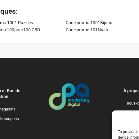
iques:
mo 1001 Puzzles
Code promo 1001Bijoux
omo 100pour100 CBD
Code promo 101Nuits
 et Bon de
À propo
tion
nous-c
magasins
politique-de-
de coupons
qui-so
To provide t
device infor