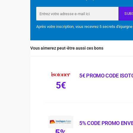
SUB
Après votre inscription, vous recevrez 5 secrets d'épargne
Vous aimerez peut-être aussi ces bons
5€ PROMO CODE ISOT
5€
5% CODE PROMO ENV
5%