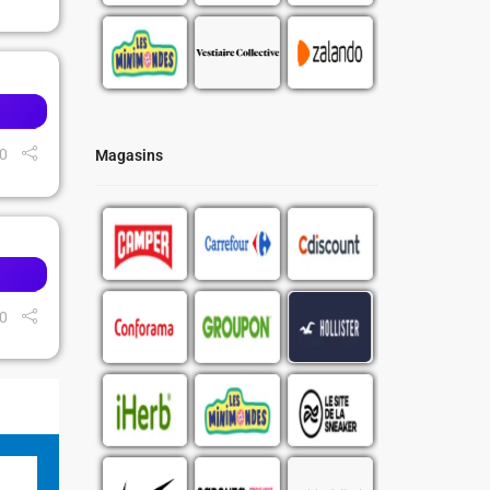
0
Magasins
0