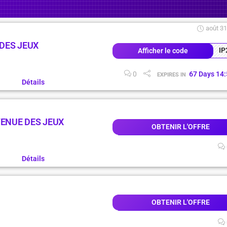
août 31
DES JEUX
IP
Afficher le code
0
67
Days
14
:
EXPIRES IN
Détails
VENUE DES JEUX
OBTENIR L'OFFRE
Détails
OBTENIR L'OFFRE