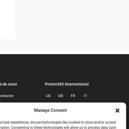
s de nous
Promo365 International
ontacter
US
GB
FR
IT
confidentialite
ES
NL
AU
BR
Manage Consent
mmes-nous
CA
MX
he best experiences, we use technologies like cookies to store and/or access
mation. Consenting to these technologies will allow us to process data such