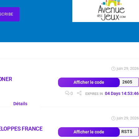
SCRIBE
juin 29, 2026
ONER
2605
Afficher le code
0
04
Days
14
:
53
:
45
EXPIRES IN
Détails
juin 29, 2026
ELOPPES FRANCE
RST5
Afficher le code