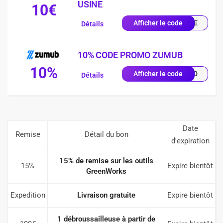
USINE
10€
ENUE
Afficher le code
Détails
10% CODE PROMO ZUMUB
10%
F-10
Afficher le code
Détails
Date
Remise
Détail du bon
d'expiration
15% de remise sur les outils
15%
Expire bientôt
GreenWorks
Expedition
Livraison gratuite
Expire bientôt
1 débroussailleuse à partir de