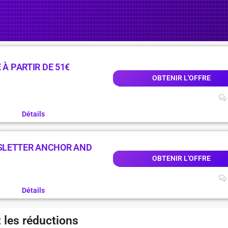
 À PARTIR DE 51€
OBTENIR L'OFFRE
Détails
SLETTER ANCHOR AND
OBTENIR L'OFFRE
Détails
 les réductions