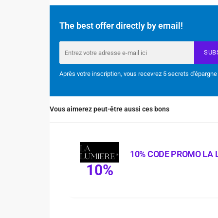
The best offer directly by email!
SUB
Après votre inscription, vous recevrez 5 secrets d'épargne
Vous aimerez peut-être aussi ces bons
10% CODE PROMO LA 
10%