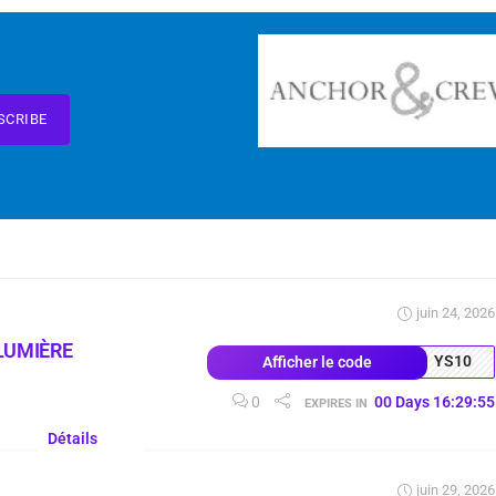
SCRIBE
juin 24, 2026
LUMIÈRE
YS10
Afficher le code
0
00
Days
16
:
29
:
54
EXPIRES IN
Détails
juin 29, 2026