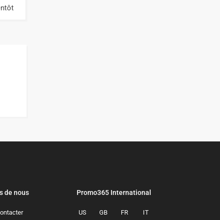
entôt
s de nous
Promo365 International
ontacter
US
GB
FR
IT