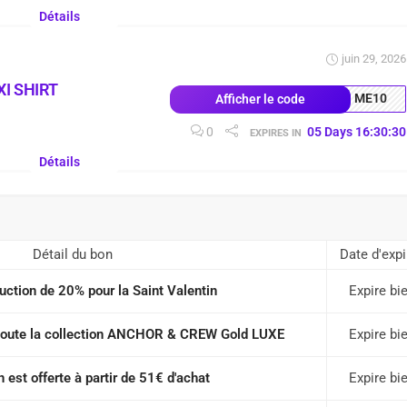
Détails
juin 29, 2026
I SHIRT
ME10
Afficher le code
0
05
Days
16
:
30
:
29
EXPIRES IN
Détails
Détail du bon
Date d'expi
uction de 20% pour la Saint Valentin
Expire bi
 toute la collection ANCHOR & CREW Gold LUXE
Expire bi
n est offerte à partir de 51€ d'achat
Expire bi