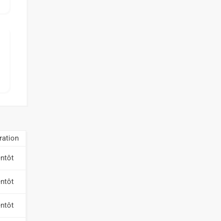
ration
entôt
entôt
entôt