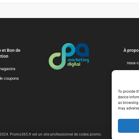
 et Bon de
À propo
tion
nous-c
magasins
politique-de-
de coupons
qui-so
To provide t
device infor
as browsing 
may adversel
t 2024. Promo365.fr est un site professionnel de codes promo.
n