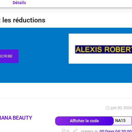
Détails
 les réductions
SCRIBE
juin 30, 2026
NANA BEAUTY
NA15
Afficher le code
0
00
Days
04
:
19
:
59
EXPIRES IN