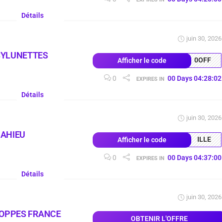
Détails
juin 30, 2026
SYLUNETTES
0OFF
Afficher le code
0
00
Days
04
:
28
:
01
EXPIRES IN
Détails
juin 30, 2026
MAHIEU
ILLE
Afficher le code
0
00
Days
04
:
36
:
59
EXPIRES IN
Détails
juin 30, 2026
LOPPES FRANCE
OBTENIR L'OFFRE