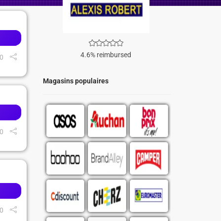
4.6% reimbursed
0
Magasins populaires
0
0