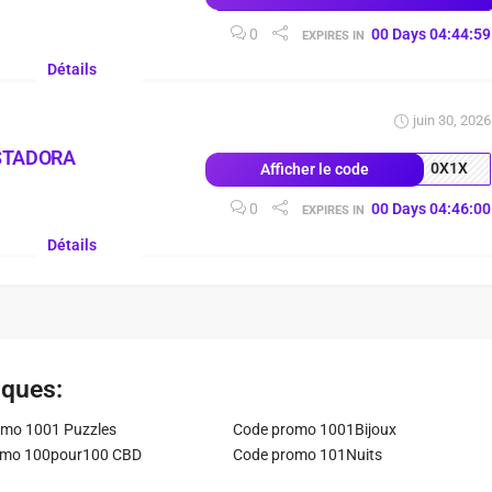
0
00
Days
04
:
44
:
58
EXPIRES IN
Détails
juin 30, 2026
STADORA
0X1X
Afficher le code
0
00
Days
04
:
45
:
59
EXPIRES IN
Détails
iques:
mo 1001 Puzzles
Code promo 1001Bijoux
omo 100pour100 CBD
Code promo 101Nuits