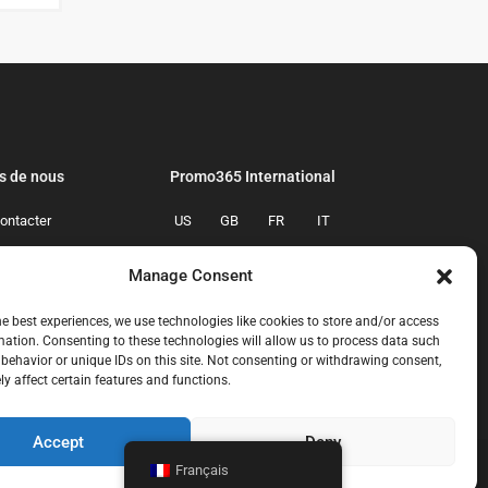
s de nous
Promo365 International
ontacter
US
GB
FR
IT
confidentialite
ES
NL
AU
BR
Manage Consent
mmes-nous
CA
MX
he best experiences, we use technologies like cookies to store and/or access
mation. Consenting to these technologies will allow us to process data such
behavior or unique IDs on this site. Not consenting or withdrawing consent,
y affect certain features and functions.
Accept
Deny
Français
ous-contacter
politique-de-confidentialite
qui-sommes-nous